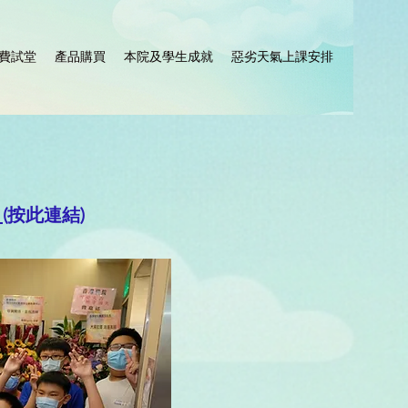
費試堂
產品購買
本院及學生成就
惡劣天氣上課安排
師
(按此連結)